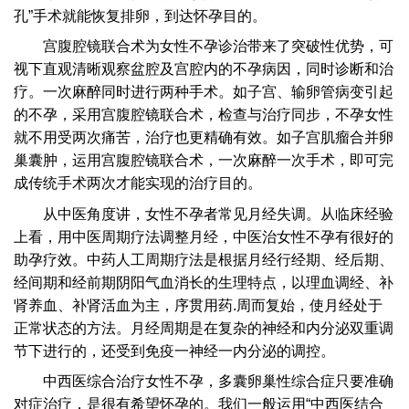
孔”手术就能恢复排卵，到达怀孕目的。
宫腹腔镜联合术为女性不孕诊治带来了突破性优势，可
视下直观清晰观察盆腔及宫腔内的不孕病因，同时诊断和治
疗。一次麻醉同时进行两种手术。如子宫、输卵管病变引起
的不孕，采用宫腹腔镜联合术，检查与治疗同步，不孕女性
就不用受两次痛苦，治疗也更精确有效。如子宫肌瘤合并卵
巢囊肿，运用宫腹腔镜联合术，一次麻醉一次手术，即可完
成传统手术两次才能实现的治疗目的。
从中医角度讲，女性不孕者常见月经失调。从临床经验
上看，用中医周期疗法调整月经，中医治女性不孕有很好的
助孕疗效。中药人工周期疗法是根据月经行经期、经后期、
经间期和经前期阴阳气血消长的生理特点，以理血调经、补
肾养血、补肾活血为主，序贯用药.周而复始，使月经处于
正常状态的方法。月经周期是在复杂的神经和内分泌双重调
节下进行的，还受到免疫一神经一内分泌的调控。
中西医综合治疗女性不孕，多囊卵巢性综合症只要准确
对症治疗，是很有希望怀孕的。我们一般运用“中西医结合