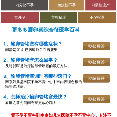
内分泌不孕
免疫性不孕
习惯性流产
宫外孕
宫腔粘连
不孕检查
更多多囊卵巢综合征医学百科
1、输卵管堵塞有哪些症状？
问清楚症状 把病魔扼杀在摇篮里
2、输卵管堵塞怎么回事？
及时就医是治疗输卵管堵塞的最好方法。
3、输卵管堵塞调理有哪些窍门？
南京妇儿堂医院不孕不育中心中医内养理念根治
输卵管堵塞。
4、怎样治疗输卵管堵塞最快？
看病之前先问问专家更放心哦！
看不孕不育科到南京妇儿堂医院不孕不育中心，专注不